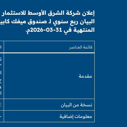
إعلان شركة الشرق الأوسط للاستثمار ا
البيان ربع سنوي لـ صندوق ميفك كابيت
المنتهية في 31-03-2026م.
قائمة العناصر
ا
ت
“
ا
مقدمة
ج 
و
ا
نسخة من البيان
F
معلومات إضافية
–